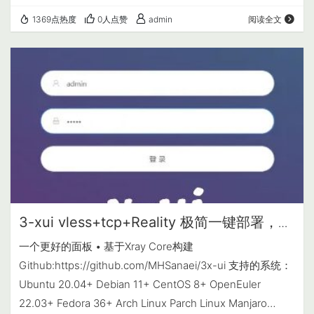
有） sudo apt install curl -y # 添加 NodeSource 仓库（以
1369点热度
0人点赞
admin
阅读全文
Node.js 18.x LTS 为例） curl -fsSL
https://deb.nodesource.c…
3-xui vless+tcp+Reality 极简一键部署，稳
定不墙！
一个更好的面板 • 基于Xray Core构建
Github:https://github.com/MHSanaei/3x-ui 支持的系统：
Ubuntu 20.04+ Debian 11+ CentOS 8+ OpenEuler
22.03+ Fedora 36+ Arch Linux Parch Linux Manjaro