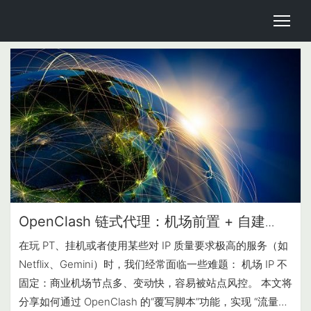
OpenClash 链式代理：机场前置 + 自建
VPS 落地实现固定 IP
在玩 PT、挂机或者使用某些对 IP 质量要求极高的服务（如
Netflix、Gemini）时，我们经常面临一些难题： 机场 IP 不
固定：商业机场节点多、变动快，容易被站点风控。 本文将
分享如何通过 OpenClash 的“覆写脚本”功能，实现 “流量