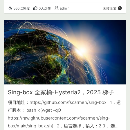
/var/log/auth.log # 最大尝试次数：3 次 maxretry = 3 # 封
560点热度
0人点赞
admin
阅读全文
禁时间：1 小时 (3600秒)，可以改成 -1 表示永久封禁 b…
Sing-box 全家桶-Hysteria2，2025 梯子搭
建快速教程
项目地址：https://github.com/fscarmen/sing-box 1，运
行脚本： bash <(wget -qO-
https://raw.githubusercontent.com/fscarmen/sing-
box/main/sing-box.sh) 2，语言选择，输入：2 3， 选择