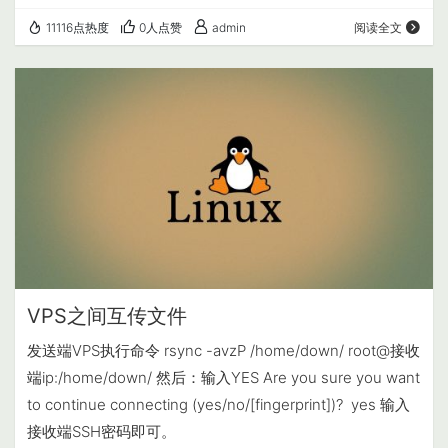
Armbian AlmaLinux 8.0+ Rocky Linux 8+ Oracle Linux 8+
11116点热度
0人点赞
admin
阅读全文
OpenSUSE Tubleweed Amazon Linux 2023 Win…
VPS之间互传文件
发送端VPS执行命令 rsync -avzP /home/down/ root@接收
端ip:/home/down/ 然后：输入YES Are you sure you want
to continue connecting (yes/no/[fingerprint])? yes 输入
接收端SSH密码即可。