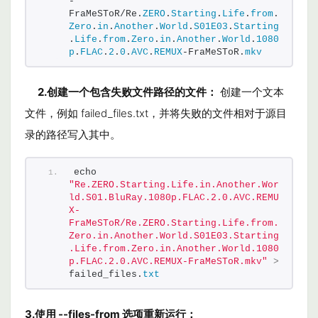
-
FraMeSToR/Re.
ZERO
.
Starting
.
Life
.
from
.
Zero
.
in
.
Another
.
World
.
S01E03
.
Starting
.
Life
.
from
.
Zero
.
in
.
Another
.
World
.
1080
p
.
FLAC
.
2
.
0
.
AVC
.
REMUX
-FraMeSToR.
mkv
2.创建一个包含失败文件路径的文件：
创建一个文本
文件，例如
failed_files.txt
，并将失败的文件相对于源目
录的路径写入其中。
echo 
"Re.ZERO.Starting.Life.in.Another.Wor
ld.S01.BluRay.1080p.FLAC.2.0.AVC.REMU
X-
FraMeSToR/Re.ZERO.Starting.Life.from.
Zero.in.Another.World.S01E03.Starting
.Life.from.Zero.in.Another.World.1080
p.FLAC.2.0.AVC.REMUX-FraMeSToR.mkv"
>
failed_files.
txt
3.
使用
--files-from
选项重新运行：