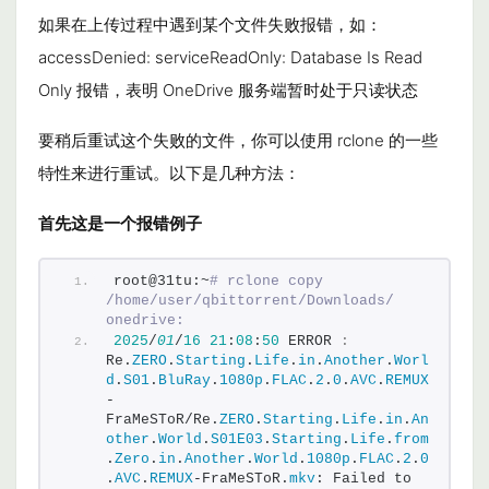
如果在上传过程中遇到某个文件失败报错，如：
accessDenied: serviceReadOnly: Database Is Read
Only 报错，表明 OneDrive 服务端暂时处于只读状态
要稍后重试这个失败的文件，你可以使用
rclone
的一些
特性来进行重试。以下是几种方法：
首先这是一个报错例子
root@31tu:~
# rclone copy 
/home/user/qbittorrent/Downloads/ 
onedrive:
2025
/
01
/
16
21
:
08
:
50
 ERROR 
:
Re.
ZERO
.
Starting
.
Life
.
in
.
Another
.
Worl
d
.
S01
.
BluRay
.
1080p
.
FLAC
.
2
.
0
.
AVC
.
REMUX
-
FraMeSToR/Re.
ZERO
.
Starting
.
Life
.
in
.
An
other
.
World
.
S01E03
.
Starting
.
Life
.
from
.
Zero
.
in
.
Another
.
World
.
1080p
.
FLAC
.
2
.
0
.
AVC
.
REMUX
-FraMeSToR.
mkv
: Failed to 