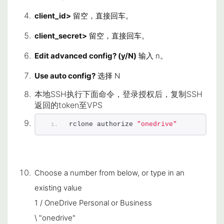
client_id>
留空，直接回车。
client_secret>
留空，直接回车。
Edit advanced config? (y/N)
输入
n
。
Use auto config?
选择 N
本地SSH执行下面命令，登录授权后，复制SSH
返回的token至VPS
rclone authorize 
"onedrive"
Choose a number from below, or type in an
existing value
1 / OneDrive Personal or Business
\ "onedrive"