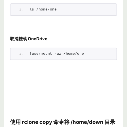
ls /home/one
取消挂载 OneDrive
fusermount -uz /home/one
使用
rclone copy
命令将 /home/down
目录