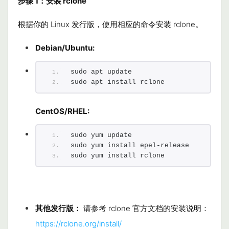
步骤 1：安装 rclone
根据你的 Linux 发行版，使用相应的命令安装
rclone
。
Debian/Ubuntu:
sudo apt update
sudo apt install rclone
CentOS/RHEL:
sudo yum update
sudo yum install epel-release
sudo yum install rclone
其他发行版：
请参考 rclone 官方文档的安装说明：
https://rclone.org/install/