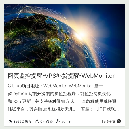
Victoria5.3.7下载 ：Victoria 使用教程 正式开始： 1、下载
后解压缩、管理员模式打开程序Victoria.exe（电…
网页监控提醒-VPS补货提醒-WebMonitor
GitHub项目地址：WebMonitor WebMonitor 是一
款 python 写的开源的网页监控程序，能监控网页变化
和 RSS 更新，并支持多种通知方式。 本教程使用威联通
NAS平台，其余linux系统相差无几。 安装： 1,打开威联通
Docker(ContainerStation)-创建-搜索：
8569点热度
0人点赞
admin
阅读全文
logicjake/webmonito -安装-版本latest. 2,环境变量添加 可