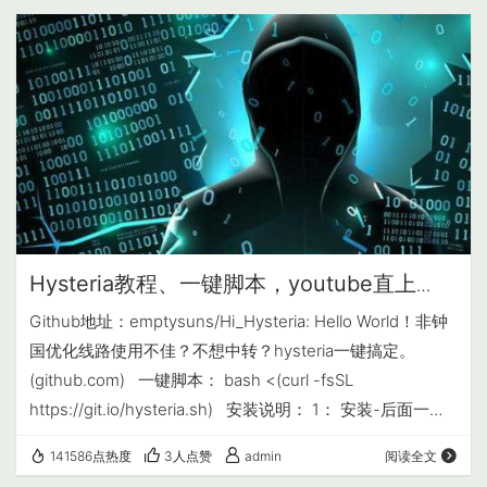
host 内容 6、按ESC退出编辑，再按两下大写的Z保存。
Hysteria教程、一键脚本，youtube直上
10W++
Github地址：emptysuns/Hi_Hysteria: Hello World！非钟
国优化线路使用不佳？不想中转？hysteria一键搞定。
(github.com) 一键脚本： bash <(curl -fsSL
https://git.io/hysteria.sh) 安装说明： 1： 安装-后面一路
回车默认，无需添加解析域名 输入服务器延迟、上传、下
141586点热度
3人点赞
admin
阅读全文
载、如实填写即可。 2： 安装完毕，复制配置信息，创建一