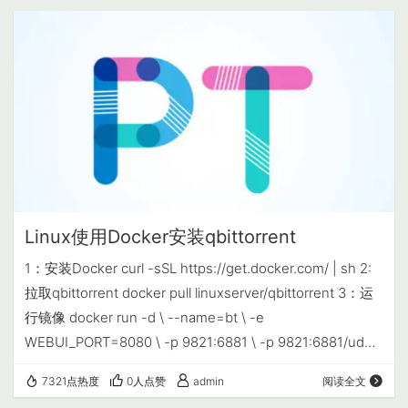
程 bash <(wget -qO-
https://raw.githubusercontent.com/jerr…
Linux使用Docker安装qbittorrent
1：安装Docker curl -sSL https://get.docker.com/ | sh 2:
拉取qbittorrent docker pull linuxserver/qbittorrent 3：运
行镜像 docker run -d \ --name=bt \ -e
WEBUI_PORT=8080 \ -p 9821:6881 \ -p 9821:6881/udp \
-p 8080:8080 \ -v <宿主机目录>:/downloads \ --restart
7321点热度
0人点赞
admin
阅读全文
unless-stoppe…