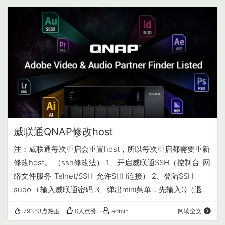
浏览器输入IP可进入CasaOS的UI界面。 wget -
qO- https://get.casaos.io | bash 或or curl …
威联通QNAP修改host
注：威联通每次重启会重置host，所以每次重启都需要重新
修改host。 （ssh修改法） 1、开启威联通SSH（控制台-网
络文件服务-Telnet/SSH-允许SHH连接） 2、登陆SSH-
sudo -i 输入威联通密码 3、弹出mini菜单，先输入Q（退
出），按回车，再输入Y（确认），按回车 4、命令vi
79353点热度
0人点赞
admin
阅读全文
/etc/hosts，然后按a，编辑hosts文件 5、添加需要修改的