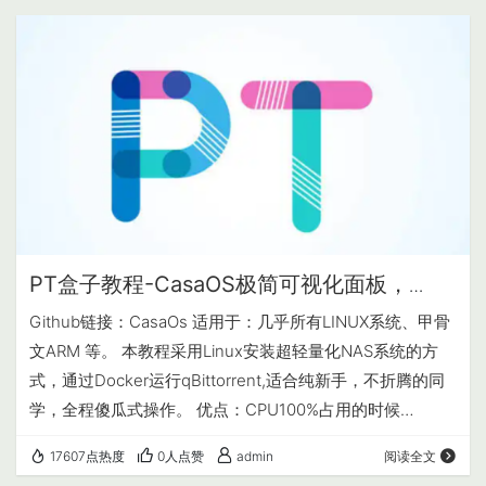
环境里面手动添加以下三条 PUID=0 PGID=0 TZ=A…
PT盒子教程-CasaOS极简可视化面板，
Linux一键安装
Github链接：CasaOs 适用于：几乎所有LINUX系统、甲骨
文ARM 等。 本教程采用Linux安装超轻量化NAS系统的方
式，通过Docker运行qBittorrent,适合纯新手，不折腾的同
学，全程傻瓜式操作。 优点：CPU100%占用的时候
qBittorrent不会崩溃重启卡死 准备工作：VPS一个，1核1G
17607点热度
0人点赞
admin
阅读全文
起步。 ROOT权限后运行一键安装脚本，稍等5分钟即可，